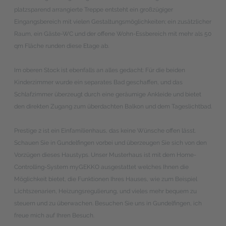
platzsparend arrangierte Treppe entsteht ein großzügiger
Eingangsbereich mit vielen Gestaltungsmöglichkeiten; ein zusätzlicher
Raum, ein Gäste-WC und der offene Wohn-Essbereich mit mehr als 50
qm Fläche runden diese Etage ab.
Im oberen Stock ist ebenfalls an alles gedacht: Für die beiden
Kinderzimmer wurde ein separates Bad geschaffen, und das
Schlafzimmer überzeugt durch eine geräumige Ankleide und bietet
den direkten Zugang zum überdachten Balkon und dem Tageslichtbad.
Prestige 2 ist ein Einfamilienhaus, das keine Wünsche offen lässt.
Schauen Sie in Gundelfingen vorbei und überzeugen Sie sich von den
Vorzügen dieses Haustyps. Unser Musterhaus ist mit dem Home-
Controlling-System myGEKKO ausgestattet welches Ihnen die
Möglichkeit bietet, die Funktionen Ihres Hauses, wie zum Beispiel
Lichtszenarien, Heizungsregulierung, und vieles mehr bequem zu
steuern und zu überwachen. Besuchen Sie uns in Gundelfingen, ich
freue mich auf Ihren Besuch.