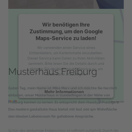
Wir benötigen Ihre
Zustimmung, um den Google
Maps-Service zu laden!
Wir verwenden einen Service eines
Drittanbieters, um Karteninhalte einzubetten.
Dieser Service kann Daten zu Ihren Aktivitäten
sammeln. Bitte lesen Sie die Details durch und
Musterhaus Freiburg
stimmen Sie der Nutzung des Service zu, um
diese Karte anzuzeigen.
Guten Tag, mein Name ist Mike Marx und ich möchte Sie herzlich
Mehr Informationen
einladen, unser Musterhaus in Gundelfingen in der Nähe von
Freiburg kennen zu lernen. Es entspricht dem Haustyp Prestige 2.
Akzeptieren
Das modern gestaltete Haus bietet mit fast 200 qm Wohnfläche
den idealen Lebensraum für gehobene Ansprüche.
powered by
Usercentrics Consent
Management Platform
&
eRecht24
Schon das geräumige Erdgeschoss ist raffiniert aufgeteilt. Durch die