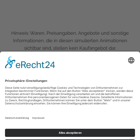
Hinweis: Waren, Preisangaben, Angebote und sonstige
Informationen, die in diesen simulierten Animationen
sichtbar sind, stellen kein Kaufangebot dar.
Copyright 2018-2025: Spazebaze GmbH - SPAZEBAZE ist eine
eingetragene Marke. Alle Rechte vorbehalten. Unerlaubtes
Kopieren wird zivil- und strafrechtlich verfolgt.
Theme von
Colorlib
Powered by
WordPress