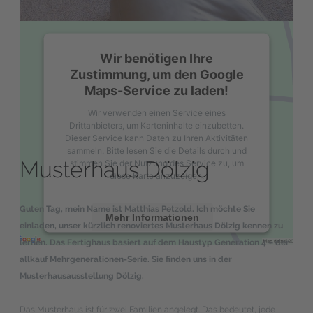
Wir benötigen Ihre
Zustimmung, um den Google
Maps-Service zu laden!
Wir verwenden einen Service eines
Drittanbieters, um Karteninhalte einzubetten.
Dieser Service kann Daten zu Ihren Aktivitäten
sammeln. Bitte lesen Sie die Details durch und
Musterhaus Dölzig
stimmen Sie der Nutzung des Service zu, um
diese Karte anzuzeigen.
Guten Tag, mein Name ist Matthias Petzold. Ich möchte Sie
Mehr Informationen
einladen, unser kürzlich renoviertes Musterhaus Dölzig kennen zu
lernen. Das Fertighaus basiert auf dem Haustyp Generation 4 – der
Akzeptieren
allkauf Mehrgenerationen-Serie. Sie finden uns in der
Musterhausausstellung Dölzig.
powered by
Usercentrics Consent
Management Platform
&
eRecht24
Das Musterhaus ist für zwei Familien angelegt. Das bedeutet, jede