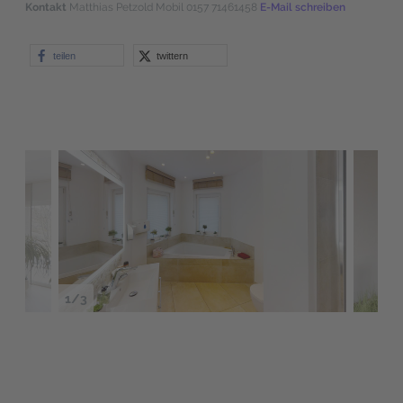
Kontakt
Matthias Petzold
Mobil 0157 71461458
E-Mail schreiben
teilen
twittern
1/3