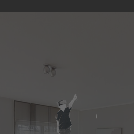
Wir benötigen Ihre Zustimmung, um den
Matterport-Service zu laden!
Wir verwenden Matterport, um Inhalte einzubetten.
Dieser Service kann Daten zu Ihren Aktivitäten sammeln.
Bitte lesen Sie die Details durch und stimmen Sie der
Nutzung des Service zu, um diese Inhalte anzuzeigen.
Mehr Informationen
Akzeptieren
powered by
Usercentrics Consent Management Platform
&
eRecht24