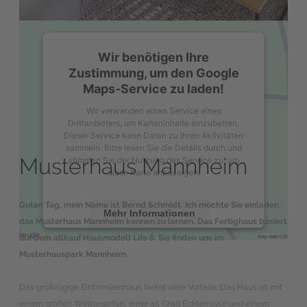
Wir benötigen Ihre
Zustimmung, um den Google
Maps-Service zu laden!
Wir verwenden einen Service eines
Drittanbieters, um Karteninhalte einzubetten.
Dieser Service kann Daten zu Ihren Aktivitäten
sammeln. Bitte lesen Sie die Details durch und
Musterhaus Mannheim
stimmen Sie der Nutzung des Service zu, um
diese Karte anzuzeigen.
Guten Tag, mein Name ist Bernd Schmidt. Ich möchte Sie einladen,
Mehr Informationen
das Musterhaus Mannheim kennen zu lernen. Das Fertighaus basiert
auf dem allkauf Hausmodell Life 8. Sie finden uns im
Akzeptieren
Musterhauspark Mannheim.
powered by
Usercentrics Consent
Management Platform
&
eRecht24
Das großzügige Einfamilienhaus bietet viele Vorteile: Das Haus ist mit
einem großen Wintergarten, einer 45 Grad Eckterrasse und einem