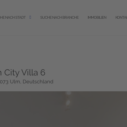
HE NACH STADT
SUCHE NACH BRANCHE
IMMOBILIEN
KONTA
City Villa 6
89073 Ulm, Deutschland
Wir benötigen Ihre Zustimmung, um
den Matterport-Service zu laden!