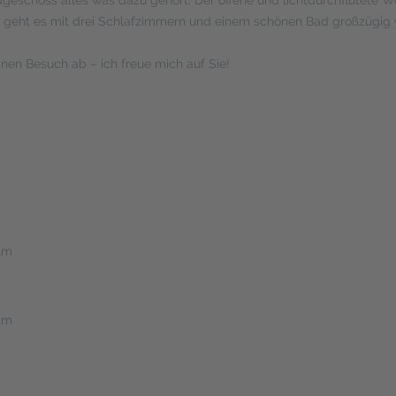
Management Platform
&
eRecht24
geht es mit drei Schlafzimmern und einem schönen Bad großzügig w
inen Besuch ab – ich freue mich auf Sie!