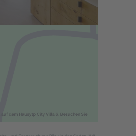
t auf dem Hausytp City Villa 6. Besuchen Sie
hn- und Essbereich mit Blick in den Garten lädt