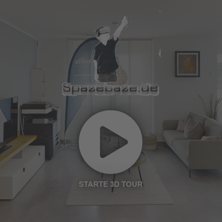
Wir verwenden Matterport, um Inhalte
einzubetten. Dieser Service kann Daten zu Ihren
Aktivitäten sammeln. Bitte lesen Sie die Details
durch und stimmen Sie der Nutzung des Service
zu, um diese Inhalte anzuzeigen.
Mehr Informationen
Akzeptieren
powered by
Usercentrics Consent
Management Platform
&
eRecht24
STARTE 3D TOUR