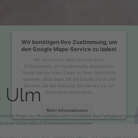
Wir benötigen Ihre Zustimmung, um
den Google Maps-Service zu laden!
Wir verwenden einen Service eines
Drittanbieters, um Karteninhalte einzubetten.
Dieser Service kann Daten zu Ihren Aktivitäten
sammeln. Bitte lesen Sie die Details durch und
stimmen Sie der Nutzung des Service zu, um
s Ulm
diese Karte anzuzeigen.
Mehr Informationen
h möchte Ihnen das Musterhaus Ulm vorstellen. Das Fertighaus basier
 unser tolles allkauf Einfamilienhaus kennen.
Akzeptieren
powered by
Usercentrics Consent
geschoss alles was dazu gehört: Der offene und lichtdurchflutete Wo