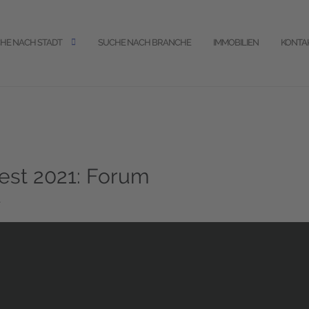
HE NACH STADT
SUCHE NACH BRANCHE
IMMOBILIEN
KONTA
est 2021: Forum
.
Wir benötigen Ihre Zustimmung, um
den Matterport-Service zu laden!