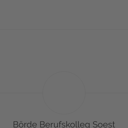
Börde
Berufskolleg
Soest
Börde Berufskolleg Soest