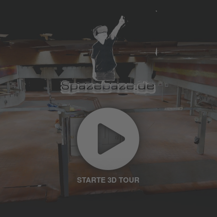
Wir verwenden Matterport, um Inhalte
einzubetten. Dieser Service kann Daten zu Ihren
Aktivitäten sammeln. Bitte lesen Sie die Details
durch und stimmen Sie der Nutzung des Service
zu, um diese Inhalte anzuzeigen.
Mehr Informationen
Akzeptieren
powered by
Usercentrics Consent
Management Platform
&
eRecht24
STARTE 3D TOUR