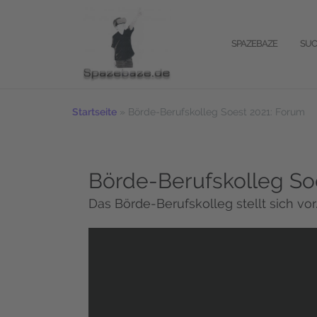
Zum
Inhalt
springen
SPAZEBAZE
SUC
Startseite
»
Börde-Berufskolleg Soest 2021: Forum
Börde-Berufskolleg So
Das Börde-Berufskolleg stellt sich vor