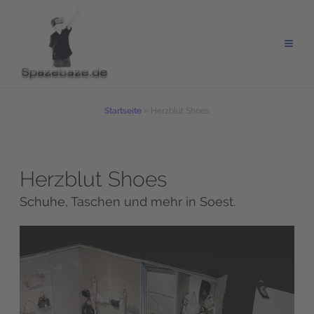
Zum
Inhalt
springen
Startseite
»
Herzblut Shoes
Herzblut Shoes
Schuhe, Taschen und mehr in Soest.
Wir benötigen Ihre
Zustimmung, um den