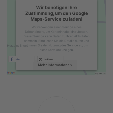
Wir benötigen Ihre
Zustimmung, um den Google
Maps-Service zu laden!
Wir verwenden einen Service eines
Drittanbieters, um Karteninhalte einzubetten.
Dieser Service kann Daten zu Ihren Aktivitäten
sammeln. Bitte lesen Sie die Details durch und
stimmen Sie der Nutzung des Service zu, um
Herzblut Shoes
diese Karte anzuzeigen.
teilen
twittern
Mehr Informationen
Akzeptieren
powered by
Usercentrics Consent
Management Platform
&
eRecht24
Michael
Ullrich