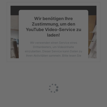
Wir benötigen Ihre
Zustimmung, um den
YouTube Video-Service zu
laden!
Wir verwenden einen Service eines
Drittanbieters, um Videoinhalte
einzubetten. Dieser Service kann Daten zu
Ihren Aktivitäten sammeln. Bitte lesen Sie
die Details durch und stimmen Sie der
Nutzung des Service zu, um dieses Video
anzusehen.
Mehr Informationen
Akzeptieren
powered by
Usercentrics Consent