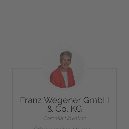
Management Platform
&
eRecht24
Franz
Wegener
GmbH
&
Co.
KG
Franz Wegener GmbH
& Co. KG
Cornelia Höveken