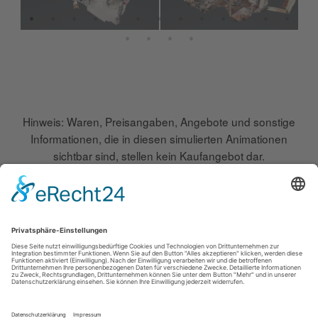
Hinweis: Waren, Preisangaben, Angebote und sonstige
Informationen, die in diesen simulierten Animationen
sichtbar sind, stellen kein Kaufangebot dar.
Copyright 2018-2025: Spazebaze GmbH - SPAZEBAZE ist eine