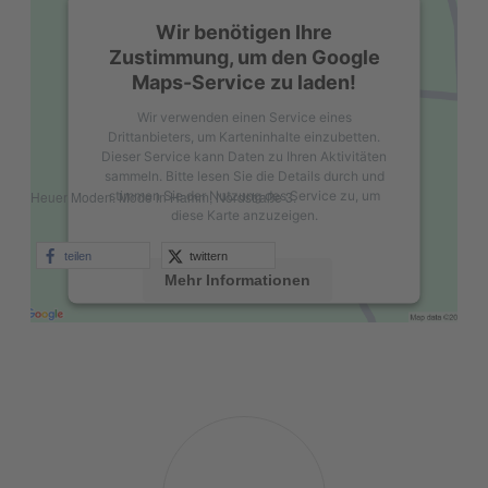
Wir benötigen Ihre
Zustimmung, um den Google
Maps-Service zu laden!
Wir verwenden einen Service eines
Drittanbieters, um Karteninhalte einzubetten.
Dieser Service kann Daten zu Ihren Aktivitäten
sammeln. Bitte lesen Sie die Details durch und
stimmen Sie der Nutzung des Service zu, um
Heuer Moden. Mode in Hamm, Nordstraße 3.
diese Karte anzuzeigen.
teilen
twittern
Mehr Informationen
Akzeptieren
powered by
Usercentrics Consent
Management Platform
&
eRecht24
Michael
Ullrich