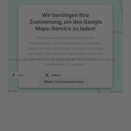
Wir benötigen Ihre
Zustimmung, um den Google
Maps-Service zu laden!
Wir verwenden einen Service eines
Drittanbieters, um Karteninhalte einzubetten.
Dieser Service kann Daten zu Ihren Aktivitäten
sammeln. Bitte lesen Sie die Details durch und
stimmen Sie der Nutzung des Service zu, um
Museum Wilhelm Morgner, zu finden in der Thomästraße 1 in Soest.
diese Karte anzuzeigen.
teilen
twittern
Mehr Informationen
Akzeptieren
powered by
Usercentrics Consent
Management Platform
&
eRecht24
Wirtschaft
&